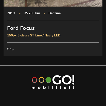
2019
-
35.700 km
-
Benzine
Ford Focus
150pk 5-deurs ST Line / Navi / LED
€ 1,-